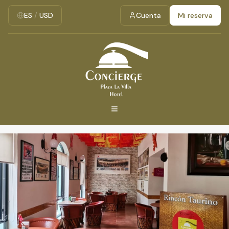
ES
/
USD
Cuenta
Mi reserva